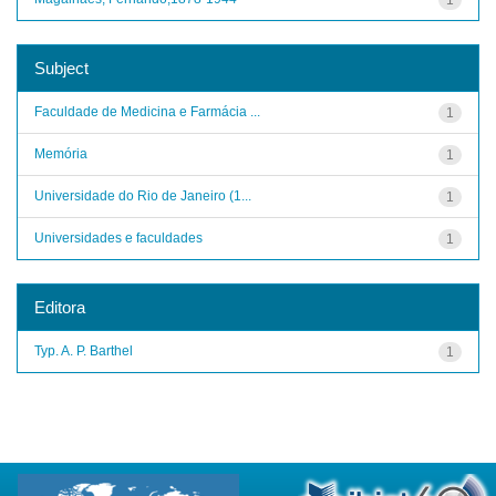
Subject
Faculdade de Medicina e Farmácia ...
1
Memória
1
Universidade do Rio de Janeiro (1...
1
Universidades e faculdades
1
Editora
Typ. A. P. Barthel
1