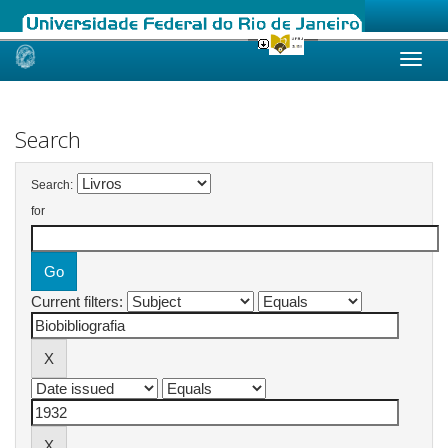
Skip
navigation
Search
Search:
for
Current filters: