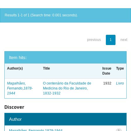
Results 1-1 of 1 (Search time: 0.001 seconds).
previous
1
next
Item hits:
Author(s)
Title
Issue
Type
Date
Magalhães,
O centenário da Faculdade de
1932
Livro
Fernando,1878-
Medicina do Rio de Janeiro,
1944
1832-1932
Discover
Author
Magalhães, Fernando,1878-1944
1