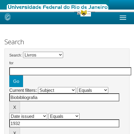
Skip
navigation
Search
Search:
for
Current filters: