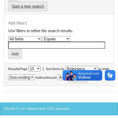
Start a new search
Add filters:
Use filters to refine the search results.
|
Results/Page
Sort items by
In order
Authors/record
Results 1-1 of 1 (Search time: 0.001 seconds).