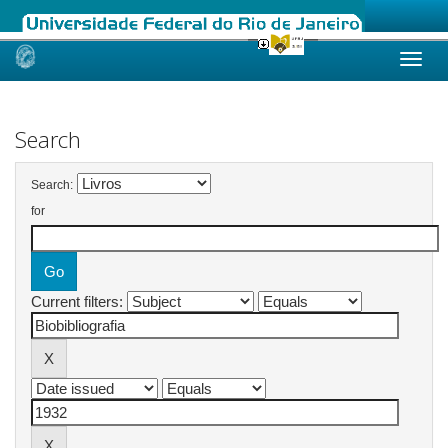
Skip
navigation
Search
Search:
for
Current filters: