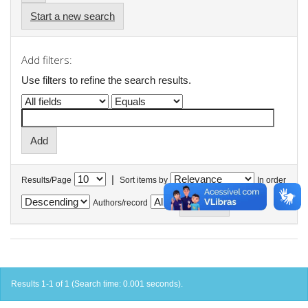
Start a new search
Add filters:
Use filters to refine the search results.
|
Results/Page
Sort items by
In order
Authors/record
Results 1-1 of 1 (Search time: 0.001 seconds).