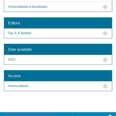
Universidades e faculdades
1
Editora
Typ. A. P. Barthel
1
Date available
2022
1
Access
Acesso Aberto
1