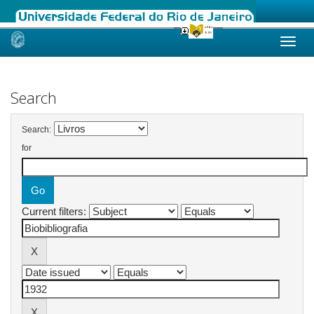
Skip
navigation
Search
Search:
for
Current filters: