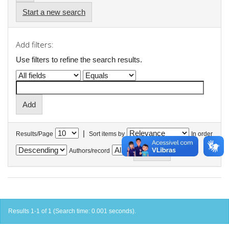
Start a new search
Add filters:
Use filters to refine the search results.
|
Results/Page
Sort items by
In order
Authors/record
Results 1-1 of 1 (Search time: 0.001 seconds).