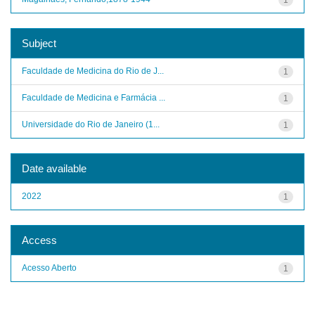
Subject
Faculdade de Medicina do Rio de J...
1
Faculdade de Medicina e Farmácia ...
1
Universidade do Rio de Janeiro (1...
1
Date available
2022
1
Access
Acesso Aberto
1