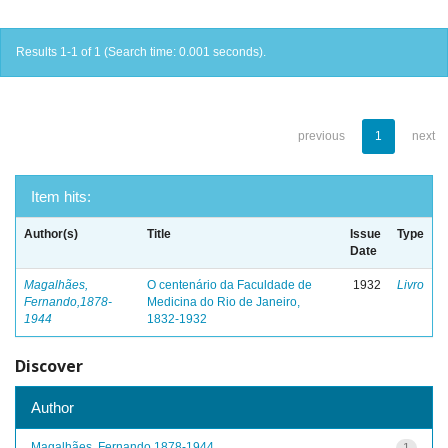
Results 1-1 of 1 (Search time: 0.001 seconds).
previous
1
next
Item hits:
Author(s)
Title
Issue
Type
Date
Magalhães,
O centenário da Faculdade de
1932
Livro
Fernando,1878-
Medicina do Rio de Janeiro,
1944
1832-1932
Discover
Author
Magalhães, Fernando,1878-1944
1