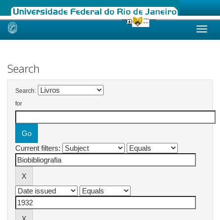
Skip
navigation
Search
Search:
for
Current filters: