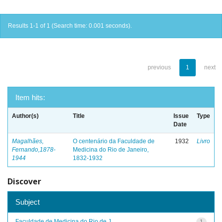
Results 1-1 of 1 (Search time: 0.001 seconds).
previous
1
next
Item hits:
Author(s)
Title
Issue
Type
Date
Magalhães,
O centenário da Faculdade de
1932
Livro
Fernando,1878-
Medicina do Rio de Janeiro,
1944
1832-1932
Discover
Subject
Faculdade de Medicina do Rio de J...
1