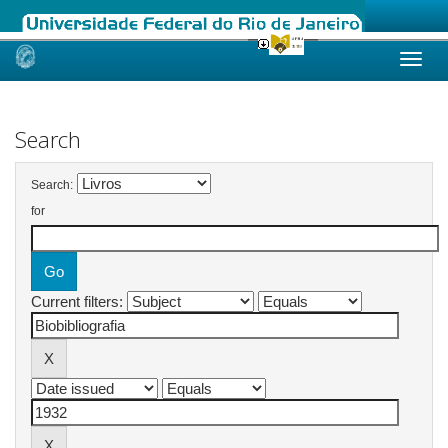
Skip
navigation
Search
Search:
for
Current filters: