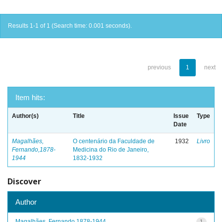
Results 1-1 of 1 (Search time: 0.001 seconds).
previous
1
next
Item hits:
Author(s)
Title
Issue
Type
Date
Magalhães,
O centenário da Faculdade de
1932
Livro
Fernando,1878-
Medicina do Rio de Janeiro,
1944
1832-1932
Discover
Author
Magalhães, Fernando,1878-1944
1