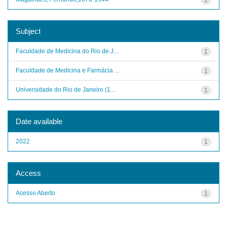
Subject
Faculdade de Medicina do Rio de J...
1
Faculdade de Medicina e Farmácia ...
1
Universidade do Rio de Janeiro (1...
1
Date available
2022
1
Access
Acesso Aberto
1