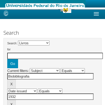
Skip
navigation
Search
Search:
for
Current filters: