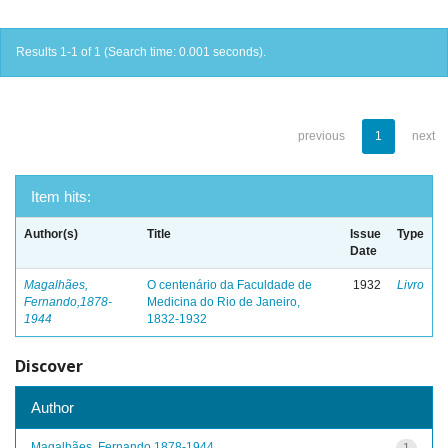
Results 1-1 of 1 (Search time: 0.001 seconds).
previous
1
next
Item hits:
Author(s)
Title
Issue
Type
Date
Magalhães,
O centenário da Faculdade de
1932
Livro
Fernando,1878-
Medicina do Rio de Janeiro,
1944
1832-1932
Discover
Author
Magalhães, Fernando,1878-1944
1