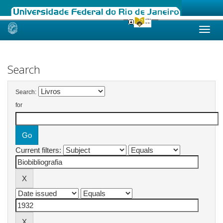
Skip
navigation
Search
Search:
for
Current filters: