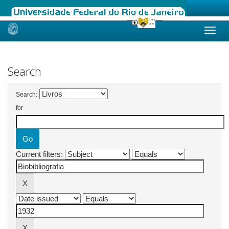
Skip
navigation
Search
Search:
for
Current filters: