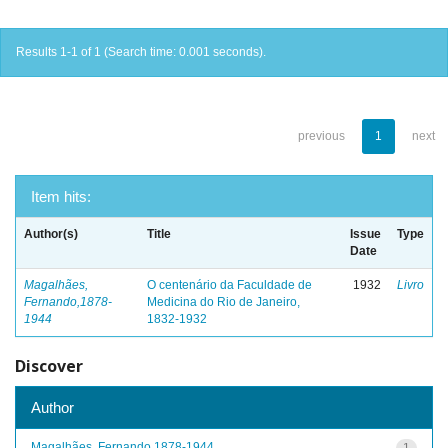
Results 1-1 of 1 (Search time: 0.001 seconds).
previous
1
next
Item hits:
Author(s)
Title
Issue
Type
Date
Magalhães,
O centenário da Faculdade de
1932
Livro
Fernando,1878-
Medicina do Rio de Janeiro,
1944
1832-1932
Discover
Author
Magalhães, Fernando,1878-1944
1