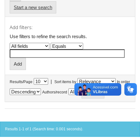
Start a new search
Add filters:
Use filters to refine the search results.
|
Results/Page
Sort items by
In order
Authors/record
Results 1-1 of 1 (Search time: 0.001 seconds).