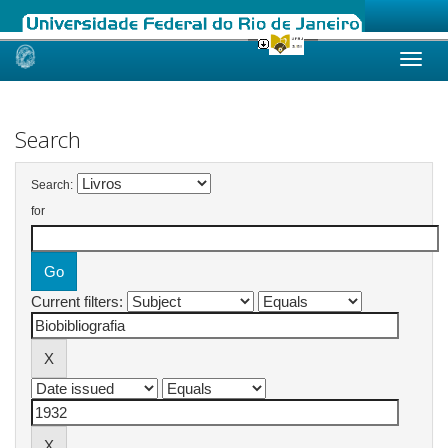
Skip
navigation
Search
Search:
for
Current filters: