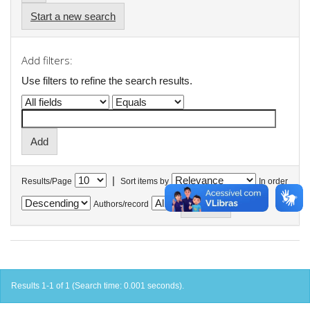
Start a new search
Add filters:
Use filters to refine the search results.
|
Results/Page
Sort items by
In order
Authors/record
Results 1-1 of 1 (Search time: 0.001 seconds).