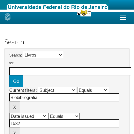
Skip
navigation
Search
Search:
for
Current filters: