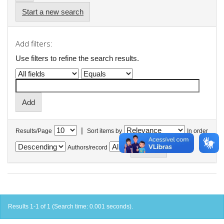
Start a new search
Add filters:
Use filters to refine the search results.
|
Results/Page
Sort items by
In order
Authors/record
Results 1-1 of 1 (Search time: 0.001 seconds).