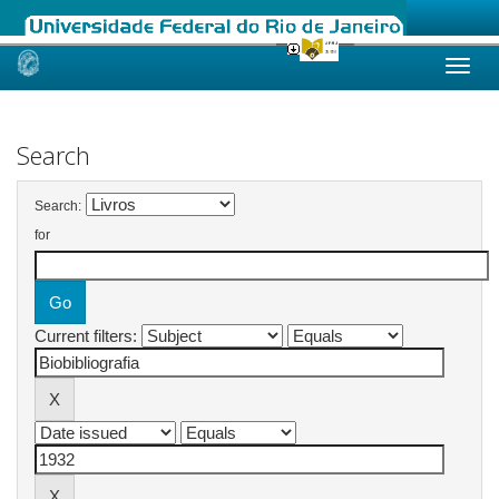
Skip
navigation
Search
Search:
for
Current filters: