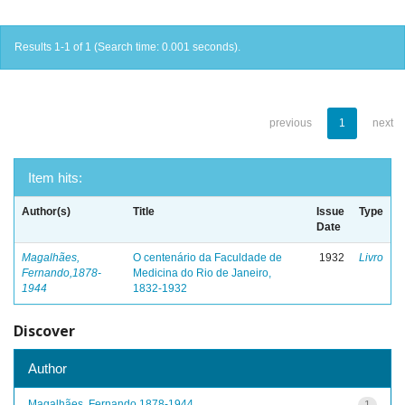
Results 1-1 of 1 (Search time: 0.001 seconds).
previous
1
next
Item hits:
Author(s)
Title
Issue
Type
Date
Magalhães,
O centenário da Faculdade de
1932
Livro
Fernando,1878-
Medicina do Rio de Janeiro,
1944
1832-1932
Discover
Author
Magalhães, Fernando,1878-1944
1