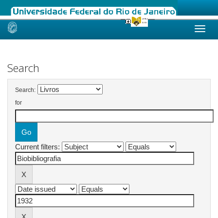
Skip
navigation
Search
Search:
for
Current filters: