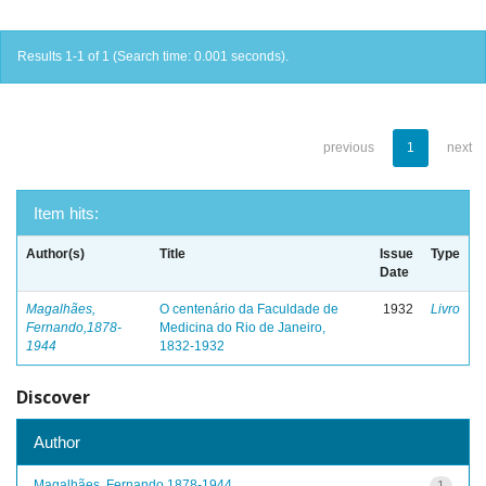
Results 1-1 of 1 (Search time: 0.001 seconds).
previous
1
next
Item hits:
Author(s)
Title
Issue
Type
Date
Magalhães,
O centenário da Faculdade de
1932
Livro
Fernando,1878-
Medicina do Rio de Janeiro,
1944
1832-1932
Discover
Author
Magalhães, Fernando,1878-1944
1