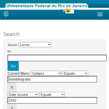
Skip
navigation
Search
Search:
for
Current filters: