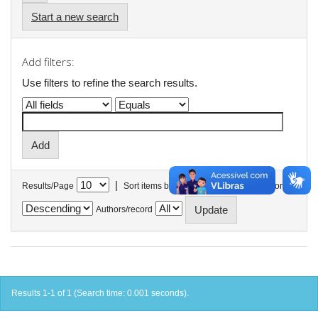
Start a new search
Add filters:
Use filters to refine the search results.
|
Results/Page
Sort items by
In order
Authors/record
Results 1-1 of 1 (Search time: 0.001 seconds).