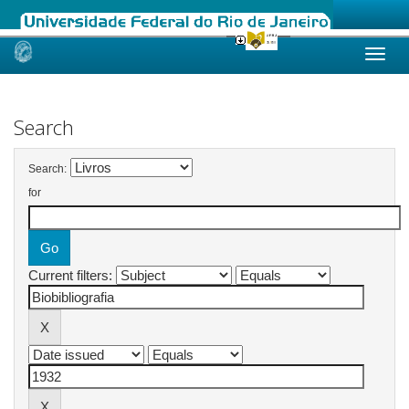
Skip
navigation
Search
Search:
for
Current filters: