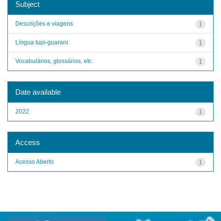
Subject
Descrições e viagens
1
Língua tupi-guarani
1
Vocabulários, glossários, etc.
1
Date available
2022
1
Access
Acesso Aberto
1