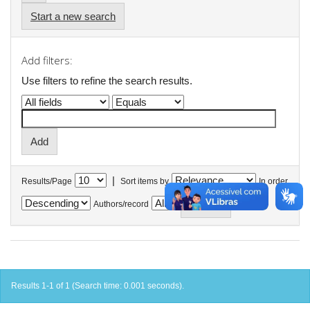
Start a new search
Add filters:
Use filters to refine the search results.
|
Results/Page
Sort items by
In order
Authors/record
Results 1-1 of 1 (Search time: 0.001 seconds).