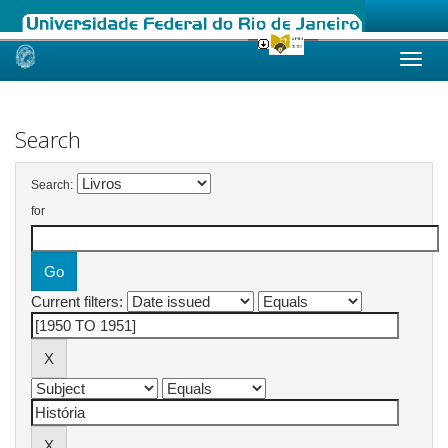
Skip
navigation
Search
Search:
for
Current filters: