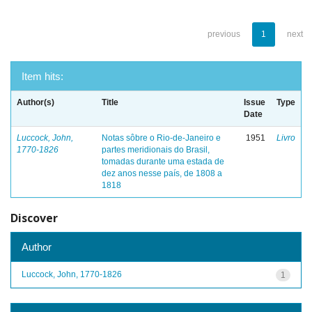
previous
1
next
Item hits:
Author(s)
Title
Issue
Type
Date
Luccock, John,
Notas sôbre o Rio-de-Janeiro e
1951
Livro
1770-1826
partes meridionais do Brasil,
tomadas durante uma estada de
dez anos nesse país, de 1808 a
1818
Discover
Author
Luccock, John, 1770-1826
1