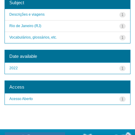
Subject
Descrições e viagens
1
Rio de Janeiro (RJ)
1
Vocabulários, glossários, etc.
1
Date available
2022
1
Access
Acesso Aberto
1