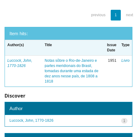
previous
1
next
Item hits:
Author(s)
Title
Issue
Type
Date
Luccock, John,
Notas sôbre o Rio-de-Janeiro e
1951
Livro
1770-1826
partes meridionais do Brasil,
tomadas durante uma estada de
dez anos nesse país, de 1808 a
1818
Discover
Author
Luccock, John, 1770-1826
1