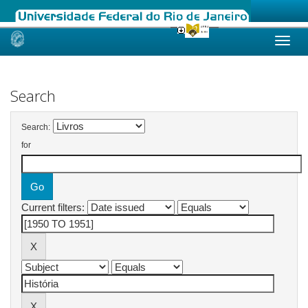
Skip
navigation
Search
Search:
for
Current filters: