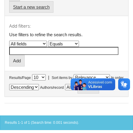
Start a new search
Add filters:
Use filters to refine the search results.
|
Results/Page
Sort items by
In order
Authors/record
Results 1-1 of 1 (Search time: 0.001 seconds).