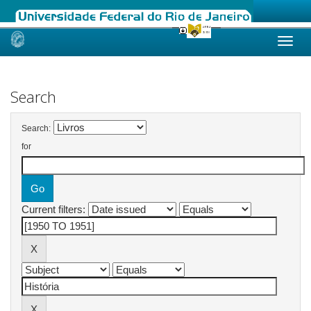
Skip
navigation
Search
Search:
for
Current filters: