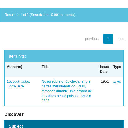
Results 1-1 of 1 (Search time: 0.001 seconds).
previous
1
next
Item hits:
Author(s)
Title
Issue
Type
Date
Luccock, John,
Notas sôbre o Rio-de-Janeiro e
1951
Livro
1770-1826
partes meridionais do Brasil,
tomadas durante uma estada de
dez anos nesse país, de 1808 a
1818
Discover
Subject