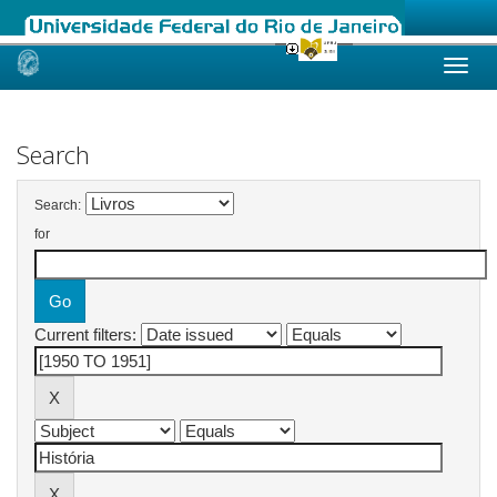
Skip
navigation
Search
Search:
for
Current filters: