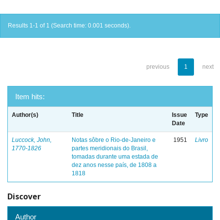
Results 1-1 of 1 (Search time: 0.001 seconds).
previous
1
next
Item hits:
Author(s)
Title
Issue
Type
Date
Luccock, John,
Notas sôbre o Rio-de-Janeiro e
1951
Livro
1770-1826
partes meridionais do Brasil,
tomadas durante uma estada de
dez anos nesse país, de 1808 a
1818
Discover
Author