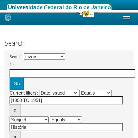
Skip
navigation
Search
Search:
for
Current filters: