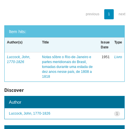
previous
1
next
Item hits:
Author(s)
Title
Issue
Type
Date
Luccock, John,
Notas sôbre o Rio-de-Janeiro e
1951
Livro
1770-1826
partes meridionais do Brasil,
tomadas durante uma estada de
dez anos nesse país, de 1808 a
1818
Discover
Author
Luccock, John, 1770-1826
1