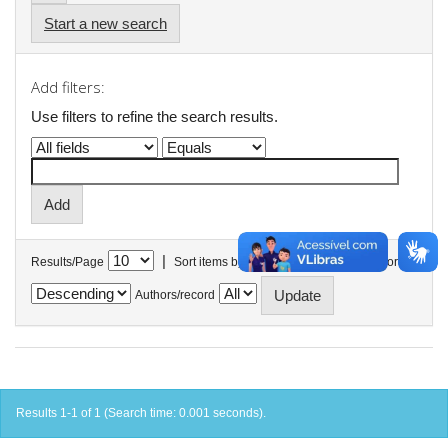
Start a new search
Add filters:
Use filters to refine the search results.
|
Results/Page
Sort items by
In order
Authors/record
Results 1-1 of 1 (Search time: 0.001 seconds).