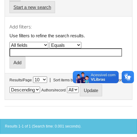
Start a new search
Add filters:
Use filters to refine the search results.
|
Results/Page
Sort items by
In order
Authors/record
Results 1-1 of 1 (Search time: 0.001 seconds).