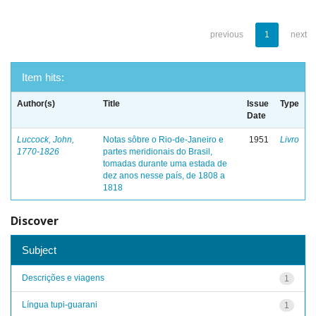
previous
1
next
Item hits:
Author(s)
Title
Issue
Type
Date
Luccock, John,
Notas sôbre o Rio-de-Janeiro e
1951
Livro
1770-1826
partes meridionais do Brasil,
tomadas durante uma estada de
dez anos nesse país, de 1808 a
1818
Discover
Subject
Descrições e viagens
1
Língua tupi-guarani
1