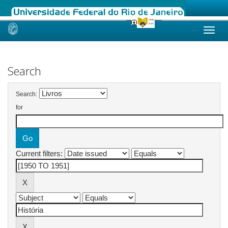
Skip
navigation
Search
Search:
for
Current filters: