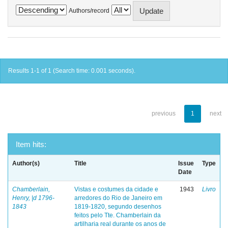
Authors/record
Results 1-1 of 1 (Search time: 0.001 seconds).
previous
1
next
Item hits:
Author(s)
Title
Issue
Type
Date
Chamberlain,
Vistas e costumes da cidade e
1943
Livro
Henry, |d 1796-
arredores do Rio de Janeiro em
1843
1819-1820, segundo desenhos
feitos pelo Tte. Chamberlain da
artilharia real durante os anos de