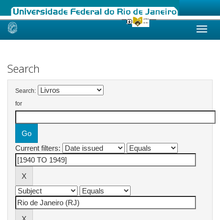
Skip
navigation
Search
Search:
for
Current filters: