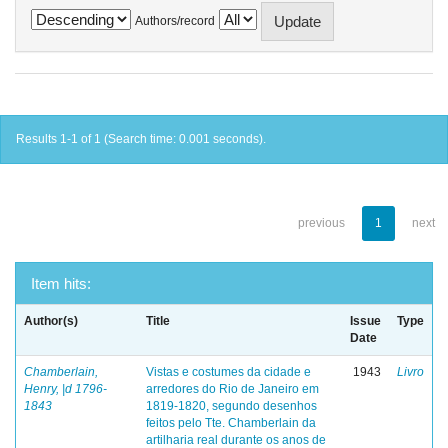
Authors/record
Results 1-1 of 1 (Search time: 0.001 seconds).
previous
1
next
Item hits:
Author(s)
Title
Issue
Type
Date
Chamberlain,
Vistas e costumes da cidade e
1943
Livro
Henry, |d 1796-
arredores do Rio de Janeiro em
1843
1819-1820, segundo desenhos
feitos pelo Tte. Chamberlain da
artilharia real durante os anos de