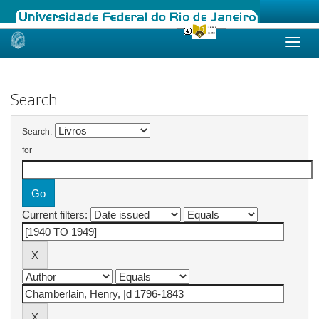
Skip
navigation
Search
Search:
for
Current filters: