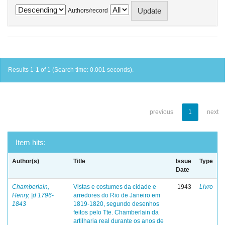
Authors/record
Results 1-1 of 1 (Search time: 0.001 seconds).
previous
1
next
Item hits:
Author(s)
Title
Issue
Type
Date
Chamberlain,
Vistas e costumes da cidade e
1943
Livro
Henry, |d 1796-
arredores do Rio de Janeiro em
1843
1819-1820, segundo desenhos
feitos pelo Tte. Chamberlain da
artilharia real durante os anos de