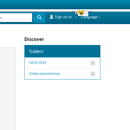
Sign on to:
Language
Discover
Subject
1819-1820
1
Vistas panorâmicas
1