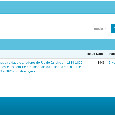
previous
Issue Date
Typ
mes da cidade e arredores do Rio de Janeiro em 1819-1820,
1943
Livr
os feitos pelo Tte. Chamberlain da artilharia real durante
19 e 1820 com descrições