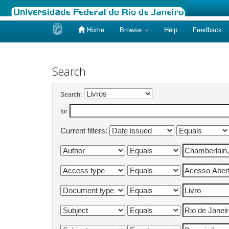
Home
Browse
Help
Feedback
Skip
navigation
Search
Search:
for
Current filters: