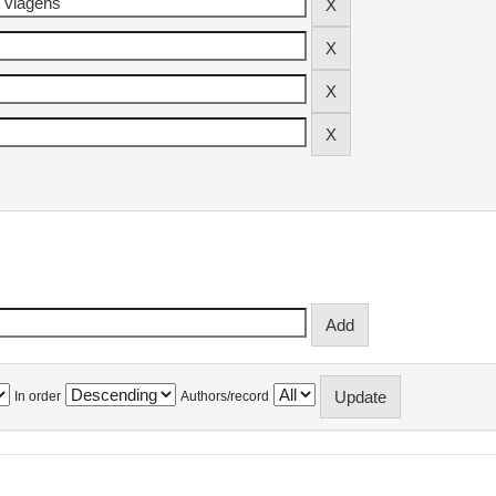
In order
Authors/record