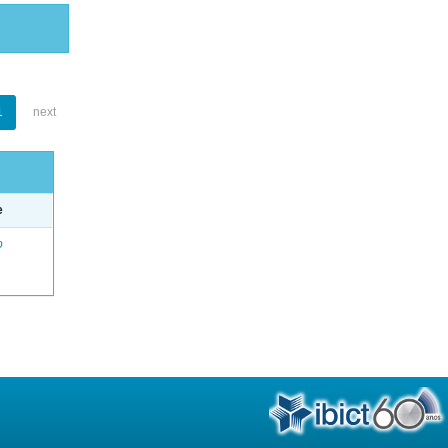
1
next
e
o