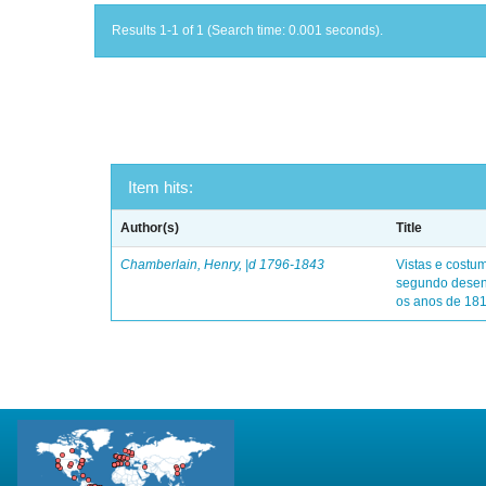
Results 1-1 of 1 (Search time: 0.001 seconds).
Item hits:
Author(s)
Title
Chamberlain, Henry, |d 1796-1843
Vistas e costu
segundo desenh
os anos de 18